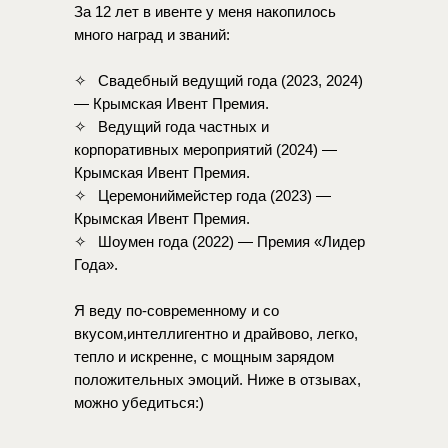
За
12
лет
в
ивенте
у
меня
накопилось
много
наград
и
званий:
⠀
✧⠀Свадебный
ведущий
года
(2023,
2024)
—
Крымская
Ивент
Премия.
✧⠀Ведущий
года
частных
и
корпоративных
мероприятий
(2024)
—
Крымская
Ивент
Премия.
✧⠀Церемониймейстер
года
(2023)
—
Крымская
Ивент
Премия.
✧⠀Шоумен
года
(2022)
—
Премия
«Лидер
Года».
⠀
Я
веду
по-современному
и
со
вкусом,интеллигентно
и
драйвово,
легко,
тепло
и
искренне,
с
мощным
зарядом
положительных
эмоций.
Ниже
в
отзывах,
можно
убедиться:)