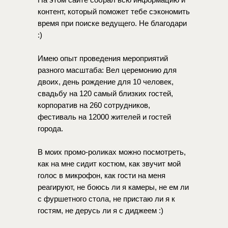
контент,
который
поможет
тебе
сэкономить
время
при
поиске
ведущего.
Не
благодари
:)
⠀
Имею
опыт
проведения
мероприятий
разного
масштаба:
Вел
церемонию
для
двоих,
день
рождение
для
10
человек,
свадьбу
на
120
самый
близких
гостей,
корпоратив
на
260
сотрудников,
фестиваль
на
12000
жителей
и
гостей
города.
⠀
В
моих
промо-роликах
можно
посмотреть,
как
на
мне
сидит
костюм,
как
звучит
мой
голос
в
микрофон,
как
гости
на
меня
реагируют,
не
боюсь
ли
я
камеры,
не
ем
ли
с
фуршетного
стола,
не
пристаю
ли
я
к
гостям,
не
дерусь
ли
я
с
диджеем
:)
⠀