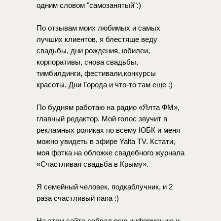
одним
словом
"самозанятый":)
⠀
По
отзывам
моих
любимых
и
самых
лучших
клиентов,
я
блестяще
веду
свадьбы,
дни
рождения,
юбилеи,
корпоративы,
снова
свадьбы,
тимбилдинги,
фестивали,конкурсы
красоты,
Дни
Города
и
что-то
там
еще
:)
⠀
По
будням
работаю
на
радио
«Ялта
ФМ»,
главный
редактор.
Мой
голос
звучит
в
рекламных
роликах
по
всему
ЮБК
и
меня
можно
увидеть
в
эфире
Yalta
TV.
Кстати,
моя
фотка
на
обложке
свадебного
журнала
«Счастливая
свадьба
в
Крыму».
⠀
Я
семейный
человек,
подкаблучник,
и
2
раза
счастливый
папа
:)
⠀
На
этом
сайте
собрал
всю
информацию
и