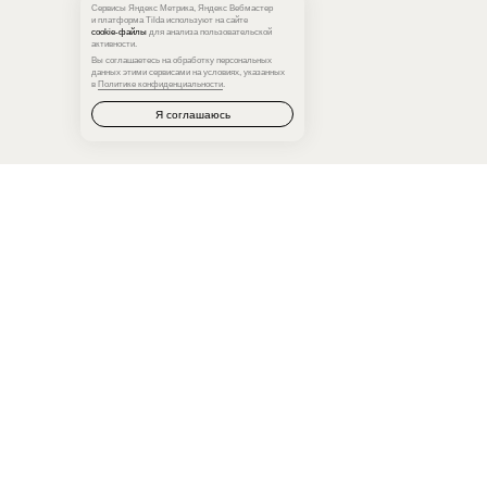
Сервисы Яндекс Метрика, Яндекс Вебмастер
и платформа Tilda используют на сайте
cookie‑файлы
для анализа пользовательской
активности.
Вы соглашаетесь на обработку персональных
данных этими сервисами на условиях, указанных
в
Политике конфиденциальности
.
Я соглашаюсь